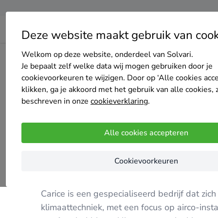
Deze website maakt gebruik van cook
Welkom op deze website, onderdeel van Solvari.
Home
Bedrijven overzicht
Carice
Je bepaalt zelf welke data wij mogen gebruiken door je
cookievoorkeuren te wijzigen. Door op ‘Alle cookies acc
klikken, ga je akkoord met het gebruik van alle cookies, 
beschreven in onze
cookieverklaring
.
Carice
Alle cookies accepteren
15 keer gekozen
5
/5
(5 reviews)
Cookievoorkeuren
Wevelgem
Carice is een gespecialiseerd bedrijf dat zi
klimaattechniek, met een focus op airco-ins