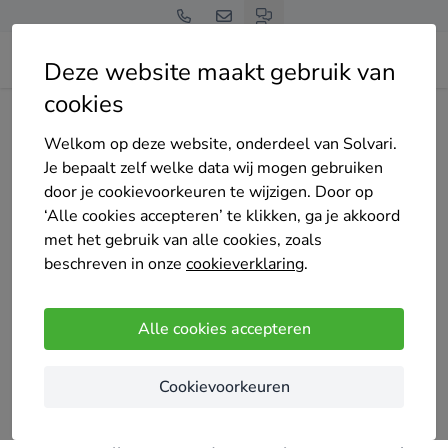
Deze website maakt gebruik van
cookies
Home
Bedrijven overzicht
Bulotte
Welkom op deze website, onderdeel van Solvari.
Je bepaalt zelf welke data wij mogen gebruiken
door je cookievoorkeuren te wijzigen. Door op
‘Alle cookies accepteren’ te klikken, ga je akkoord
met het gebruik van alle cookies, zoals
Bulotte
beschreven in onze
cookieverklaring
.
9 keer gekozen
5
/5
(7 reviews)
Alle cookies accepteren
Temse
Cookievoorkeuren
Geen zin in de sleur van vergunningen voor jouw
dak- of gevelwerken? Geen probleem. Bij Bulotte