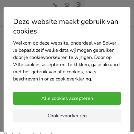
Deze website maakt gebruik van
cookies
Home
Bedrijven overzicht
Het kleinste klusje wordt even respectvol behandeld
Welkom op deze website, onderdeel van Solvari.
Je bepaalt zelf welke data wij mogen gebruiken
door je cookievoorkeuren te wijzigen. Door op
‘Alle cookies accepteren’ te klikken, ga je akkoord
met het gebruik van alle cookies, zoals
beschreven in onze
cookieverklaring
.
Het kleinste klusje wordt even respectvol
behandeld
Alle cookies accepteren
38 keer gekozen
4.9
/5
(17 reviews)
Cookievoorkeuren
Lendelede