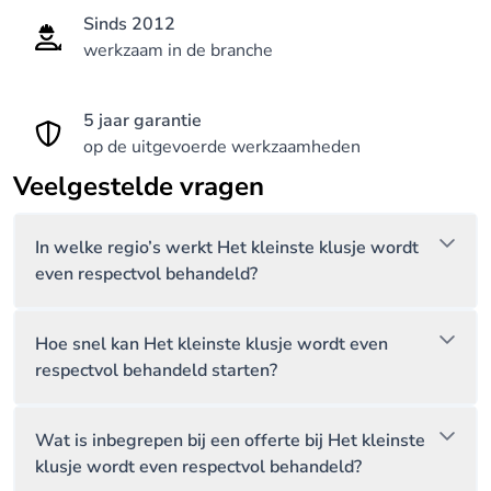
Sinds 2012
Aanleg van kleine terrassen, opritten en tuinpaden
werkzaam in de branche
in tegels of klinkers of zelfs kassei.
5 jaar garantie
Kleine tuinwerken, tuinonderhoud, ook daar als
op de uitgevoerde werkzaamheden
tuinman kan ik U van dienst zijn.
Veelgestelde vragen
Tevreden klanten!
Bent u benieuwd wat deze stielman,
In welke regio’s werkt Het kleinste klusje wordt
even respectvol behandeld?
gespecialiseerd in bouwklusjes, voor u kan
betekenen? Wilt u een overzicht van alle vorige
realisaties? Maak dan vandaag nog een afspraak en
Hoe snel kan Het kleinste klusje wordt even
bespreek uw wensen, de mogelijkheden en uw
respectvol behandeld starten?
budget vandaag nog. Zo wordt u een van de vele
tevreden klanten in West-Vlaanderen.
Wat is inbegrepen bij een offerte bij Het kleinste
klusje wordt even respectvol behandeld?