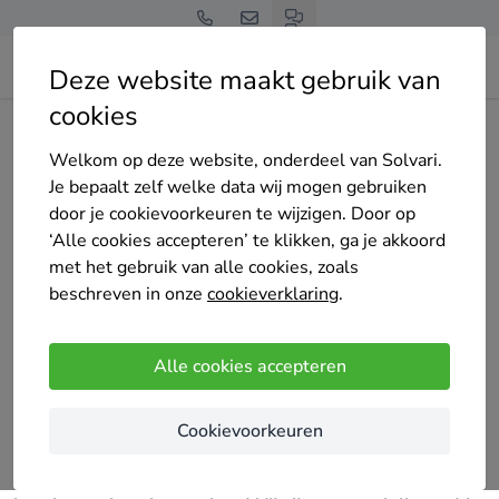
Deze website maakt gebruik van
cookies
Home
Bedrijven overzicht
De Ontmos-Specialist
Welkom op deze website, onderdeel van Solvari.
Je bepaalt zelf welke data wij mogen gebruiken
door je cookievoorkeuren te wijzigen. Door op
‘Alle cookies accepteren’ te klikken, ga je akkoord
met het gebruik van alle cookies, zoals
De Ontmos-Specialist
beschreven in onze
cookieverklaring
.
27 keer gekozen
4.8
/5
(4 reviews)
Alle cookies accepteren
Beringen
Cookievoorkeuren
Bij de Ontmos-Specialist begrijpen we hoe
belangrijk het is om uw buitenruimtes er altijd op