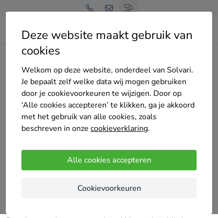
Deze website maakt gebruik van
cookies
Home
Bedrijven overzicht
ATLANTIS
Welkom op deze website, onderdeel van Solvari.
Je bepaalt zelf welke data wij mogen gebruiken
door je cookievoorkeuren te wijzigen. Door op
‘Alle cookies accepteren’ te klikken, ga je akkoord
met het gebruik van alle cookies, zoals
ATLANTIS
beschreven in onze
cookieverklaring
.
4 keer gekozen
5
/5
(5 reviews)
Alle cookies accepteren
Dendermonde
Cookievoorkeuren
Welkom bij Atlantis Ramen & Deuren, uw
professionele installateur voor ramen en deuren in