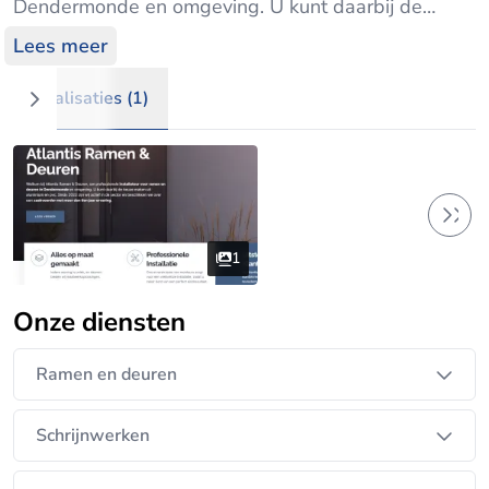
Dendermonde en omgeving. U kunt daarbij de
keuze maken uit aluminium en pvc..
Lees meer
Sinds 2023 zijn wij actief in de sector en beschikken
we over een zaakvoerder met meer dan tien jaar
Realisaties (1)
ervaring.
1
Onze diensten
Ramen en deuren
Schrijnwerken