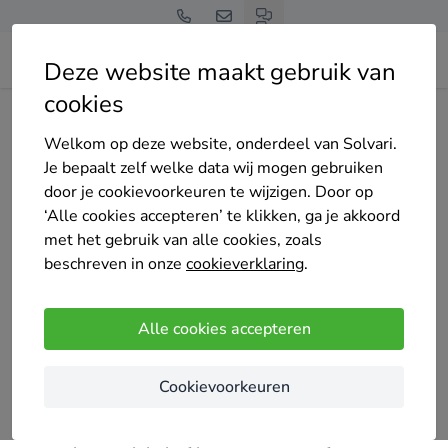
Deze website maakt gebruik van
cookies
Home
Bedrijven overzicht
Aerts Gyproc Afwerking - AGA
Welkom op deze website, onderdeel van Solvari.
Je bepaalt zelf welke data wij mogen gebruiken
door je cookievoorkeuren te wijzigen. Door op
‘Alle cookies accepteren’ te klikken, ga je akkoord
met het gebruik van alle cookies, zoals
Aerts Gyproc Afwerking - AGA
beschreven in onze
cookieverklaring
.
6 keer gekozen
4.5
/5
(2 reviews)
Alle cookies accepteren
Sint-Lambrechts-Woluwe
Cookievoorkeuren
Welkom bij Aerts Gyproc Afwerking, waar
vakmanschap en kwaliteit samenkomen om uw