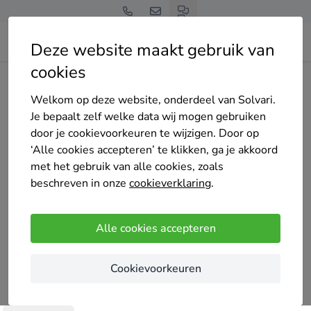
Deze website maakt gebruik van
cookies
Home
Bedrijven overzicht
Magie Bouwe
Welkom op deze website, onderdeel van Solvari.
Je bepaalt zelf welke data wij mogen gebruiken
door je cookievoorkeuren te wijzigen. Door op
‘Alle cookies accepteren’ te klikken, ga je akkoord
met het gebruik van alle cookies, zoals
Magie Bouwe
beschreven in onze
cookieverklaring
.
Nog geen reviews
Antwerpen
Alle cookies accepteren
Magie Bouwe is a construction company. We deal
Cookievoorkeuren
with finishing of apartments and houses, renovation
and adaptation of rooms such as attics or