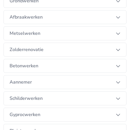
We care about good contact with our clients and try
Grondwerken
to give everyone the confidence that our services
will be professionally performed.
Afbraakwerken
We treat each order individually, trying to meet the
Metselwerken
deadlines specified in the contract with the client.
Zolderrenovatie
Measurements and estimates are free of charge.
Betonwerken
Aannemer
Schilderwerken
Gyprocwerken