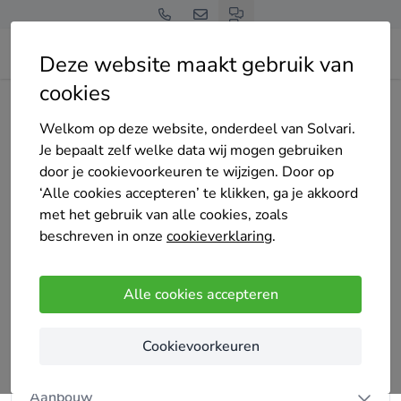
Deze website maakt gebruik van
cookies
Home
Bedrijven overzicht
Jeso construct
Welkom op deze website, onderdeel van Solvari.
Je bepaalt zelf welke data wij mogen gebruiken
door je cookievoorkeuren te wijzigen. Door op
‘Alle cookies accepteren’ te klikken, ga je akkoord
met het gebruik van alle cookies, zoals
Jeso construct
beschreven in onze
cookieverklaring
.
Nog geen reviews
Berlaar
Alle cookies accepteren
Wij zijn een jong bedrijf vol passie voor ons werk
Cookievoorkeuren
Onze diensten
Aanbouw