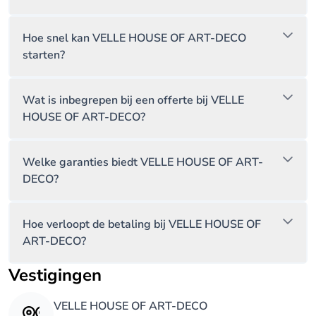
House of Art Deco combineert vakmanschap met
Hoe snel kan VELLE HOUSE OF ART-DECO
oog voor detail. De realisaties tonen een duidelijke
starten?
signatuur en een consequente stijlkeuze. Elk project
wordt benaderd als een uniek geheel, met
Wat is inbegrepen bij een offerte bij VELLE
aandacht voor proportie, materiaalgebruik en
HOUSE OF ART-DECO?
afwerking.
Wie kiest voor House of Art Deco, kiest voor een
Welke garanties biedt VELLE HOUSE OF ART-
DECO?
gespecialiseerd interieurconcept met een duidelijke
visie. De combinatie van maatwerk, persoonlijke
aanpak en stijlkennis zorgt voor een interieur dat
Hoe verloopt de betaling bij VELLE HOUSE OF
karakter uitstraalt en perfect aansluit bij de
ART-DECO?
verwachtingen.
Vestigingen
Bent u op zoek naar een verfijnd art deco interieur
VELLE HOUSE OF ART-DECO