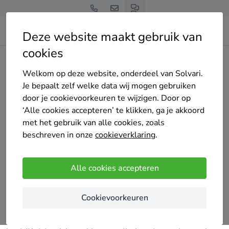
Deze website maakt gebruik van
cookies
Home
Bedrijven overzicht
VELLE HOUSE OF ART-DECO
Welkom op deze website, onderdeel van Solvari.
Je bepaalt zelf welke data wij mogen gebruiken
door je cookievoorkeuren te wijzigen. Door op
‘Alle cookies accepteren’ te klikken, ga je akkoord
met het gebruik van alle cookies, zoals
VELLE HOUSE OF ART-DECO
beschreven in onze
cookieverklaring
.
Nieuw op Solvari
Nog geen reviews
Alle cookies accepteren
Erpe-Mere
Cookievoorkeuren
House of Art Deco is gespecialiseerd in exclusieve
art deco interieurs en maatwerk inrichting. Het