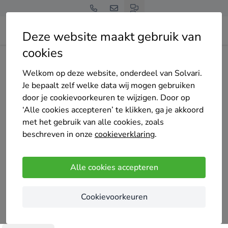
Deze website maakt gebruik van
cookies
Home
Bedrijven overzicht
Bos en Tuin
Welkom op deze website, onderdeel van Solvari.
Je bepaalt zelf welke data wij mogen gebruiken
door je cookievoorkeuren te wijzigen. Door op
‘Alle cookies accepteren’ te klikken, ga je akkoord
met het gebruik van alle cookies, zoals
Bos en Tuin
beschreven in onze
cookieverklaring
.
Nog geen reviews
PUURS-SINT-AMANDS
Alle cookies accepteren
Bos en Tuin staat in voor voor de aanleg-
Cookievoorkeuren
onderhoud en ontwerp van tuinen.
Met de grootste passie neem ik de projecten van