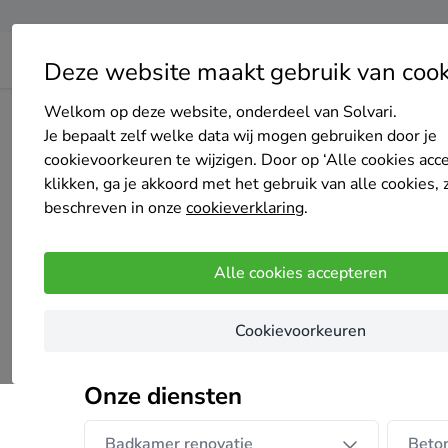
Deze website maakt gebruik van cook
Welkom op deze website, onderdeel van Solvari.
Home
Bedrijven overzicht
Tvg Projects
Je bepaalt zelf welke data wij mogen gebruiken door je
cookievoorkeuren te wijzigen. Door op ‘Alle cookies acc
klikken, ga je akkoord met het gebruik van alle cookies, 
beschreven in onze
cookieverklaring
.
Tvg Projects
Alle cookies accepteren
Nog geen reviews
Schoten
Cookievoorkeuren
Wij streven de perfectie na.
Onze diensten
Badkamer renovatie
Beto