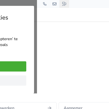
ies
epteren’ te
zoals
nwerken
Aannemer