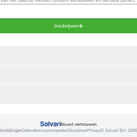
te van het laatste nieuws rondom verbouwen en verduurzamen, in
Inschrijven
Bouwt vertrouwen
instellingen
Gebruikersvoorwaarden
Disclaimer
Privacy
© Solvari B.V. 200