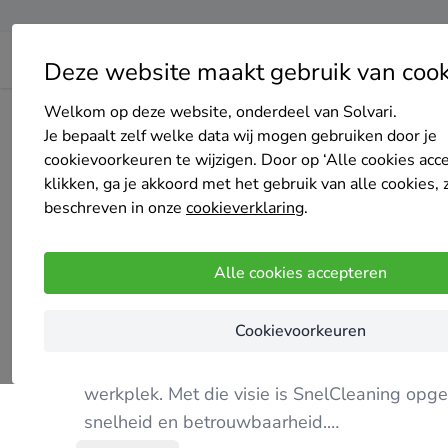
Deze website maakt gebruik van cook
Welkom op deze website, onderdeel van Solvari.
Home
Bedrijven overzicht
Snel Cleaning
Je bepaalt zelf welke data wij mogen gebruiken door je
cookievoorkeuren te wijzigen. Door op ‘Alle cookies acc
klikken, ga je akkoord met het gebruik van alle cookies, 
beschreven in onze
cookieverklaring
.
Snel Cleaning
Alle cookies accepteren
Nog geen reviews
Lievegem
Cookievoorkeuren
Bij SnelCleaning geloven we dat een schone 
werkplek. Met die visie is SnelCleaning opger
snelheid en betrouwbaarheid.