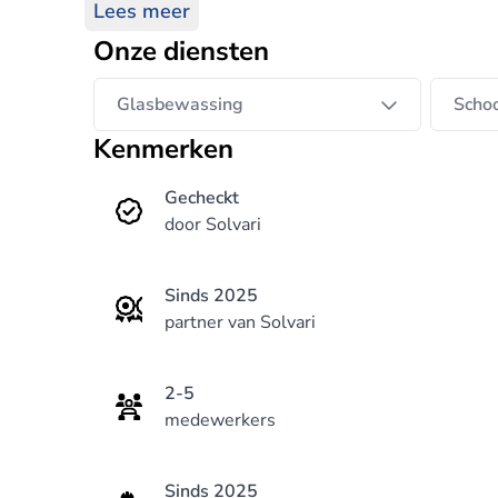
Lees meer
Wij begrijpen dat elke ruimte uniek is. Daa
Onze diensten
specifieke wensen, of het nu gaat om uw won
medewerkers zijn zorgvuldig geselecteerd en
Glasbewassing
Scho
Kenmerken
Gecheckt
door Solvari
Sinds 2025
partner van Solvari
2-5
medewerkers
Sinds 2025