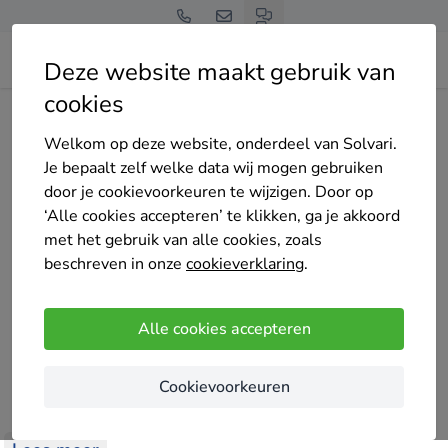
Deze website maakt gebruik van
cookies
Home
Bedrijven overzicht
Schilder en behangwerken Bram Mathijs
Welkom op deze website, onderdeel van Solvari.
Je bepaalt zelf welke data wij mogen gebruiken
door je cookievoorkeuren te wijzigen. Door op
‘Alle cookies accepteren’ te klikken, ga je akkoord
met het gebruik van alle cookies, zoals
beschreven in onze
cookieverklaring
.
Schilder en behangwerken Bram Mathijs
Nog geen reviews
Alle cookies accepteren
Schilder en behangwerken in Sint-Truiden –
Vakmanschap met Jarenlange Ervaring! 🎨
Cookievoorkeuren
Bent u op zoek naar een betrouwbare vakman voor
uw Schilder werken binnen en buiten? Wij bieden