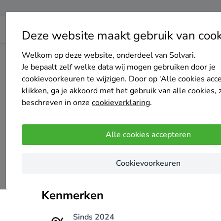
Deze website maakt gebruik van cook
Welkom op deze website, onderdeel van Solvari.
Home
Bedrijven overzicht
Reinigingen Baillieu
Je bepaalt zelf welke data wij mogen gebruiken door je
cookievoorkeuren te wijzigen. Door op ‘Alle cookies acc
klikken, ga je akkoord met het gebruik van alle cookies, 
beschreven in onze
cookieverklaring
.
Reinigingen Baillieu
Alle cookies accepteren
Nog geen reviews
Wingene
Cookievoorkeuren
klein zelfstandig bedrijf
Kenmerken
Sinds 2024