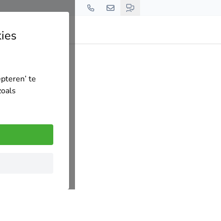
ies
epteren’ te
zoals