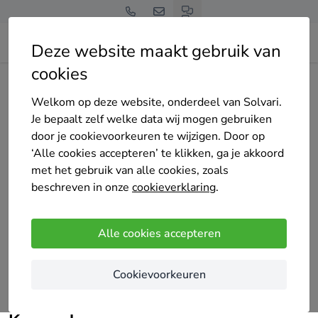
Deze website maakt gebruik van
cookies
Home
Bedrijven overzicht
PUVYTEC
Welkom op deze website, onderdeel van Solvari.
Je bepaalt zelf welke data wij mogen gebruiken
door je cookievoorkeuren te wijzigen. Door op
‘Alle cookies accepteren’ te klikken, ga je akkoord
met het gebruik van alle cookies, zoals
PUVYTEC
beschreven in onze
cookieverklaring
.
Nog geen reviews
Waasmunster
Alle cookies accepteren
PUVYTEC is uw betrouwbare partner in
Cookievoorkeuren
Waasmunster. Neem vandaag nog contact met ons
op voor een vrijblijvend gesprek over uw project.