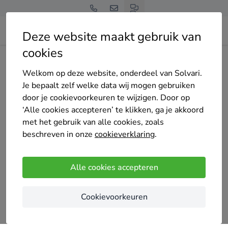
Deze website maakt gebruik van
cookies
Home
Bedrijven overzicht
Nest Company BV
Welkom op deze website, onderdeel van Solvari.
Je bepaalt zelf welke data wij mogen gebruiken
door je cookievoorkeuren te wijzigen. Door op
‘Alle cookies accepteren’ te klikken, ga je akkoord
met het gebruik van alle cookies, zoals
Nest Company BV
beschreven in onze
cookieverklaring
.
Nog geen reviews
Alle cookies accepteren
Machelen
Nest Company is een innovatief bedrijf
Cookievoorkeuren
gespecialiseerd in thuisbatterijen. Wij bieden
duurzame en efficiënte energieopslagsystemen die