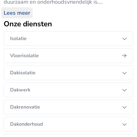
duurzaam en onderhoudsvriendelijk is.
Lees meer
Zodat u zich in jaren geen zorgen meer hoeft te
Onze diensten
maken over scheuren of lekken in het dak.
Isolatie
Vloerisolatie
Dakisolatie
Dakwerk
Dakrenovatie
Dakonderhoud