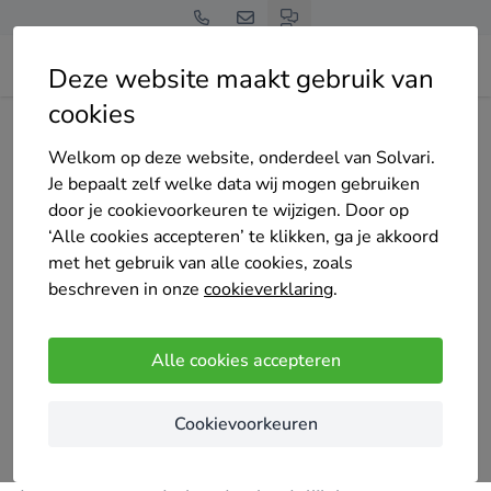
Deze website maakt gebruik van
cookies
Home
Bedrijven overzicht
DakEPDM
Welkom op deze website, onderdeel van Solvari.
Je bepaalt zelf welke data wij mogen gebruiken
door je cookievoorkeuren te wijzigen. Door op
‘Alle cookies accepteren’ te klikken, ga je akkoord
met het gebruik van alle cookies, zoals
DakEPDM
beschreven in onze
cookieverklaring
.
4 keer gekozen
Nog geen reviews
Alle cookies accepteren
Lendelede
Cookievoorkeuren
Wij kiezen daarbij resoluut voor EPDM: een
rubberen dakbedekking die licht maar stevig,