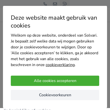
Deze website maakt gebruik van
cookies
Home
Bedrijven overzicht
Royal paint
Welkom op deze website, onderdeel van Solvari.
Je bepaalt zelf welke data wij mogen gebruiken
door je cookievoorkeuren te wijzigen. Door op
‘Alle cookies accepteren’ te klikken, ga je akkoord
met het gebruik van alle cookies, zoals
Royal paint
beschreven in onze
cookieverklaring
.
Nog geen reviews
Boutersem
Alle cookies accepteren
Royal Paint levert snel en strak schilderwerk met
Cookievoorkeuren
topkwaliteit. Dankzij Airless techniek schilderen we
sneller, egaler en duurzamer. Jouw muren verdienen