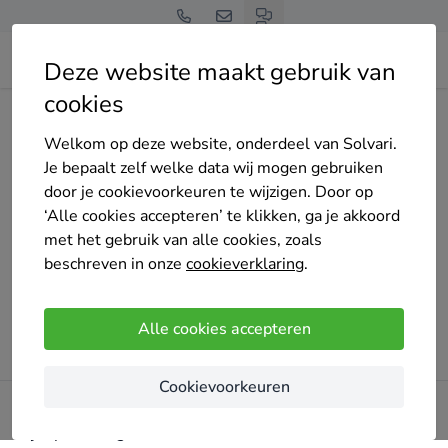
Deze website maakt gebruik van
cookies
Home
Bedrijven overzicht
hsa-projects
Welkom op deze website, onderdeel van Solvari.
Je bepaalt zelf welke data wij mogen gebruiken
door je cookievoorkeuren te wijzigen. Door op
‘Alle cookies accepteren’ te klikken, ga je akkoord
Oeps!
met het gebruik van alle cookies, zoals
Er ging iets mis bij het laden van de pagina. Probeer het
beschreven in onze
cookieverklaring
.
later opnieuw.
Alle cookies accepteren
Probeer opnieuw
Cookievoorkeuren
Blijf op de hoogte!