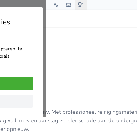
ies
epteren’ te
zoals
gevel weer als nieuw. Met professioneel reinigingsmater
ig vuil, mos en aanslag zonder schade aan de ondergro
eer opnieuw.