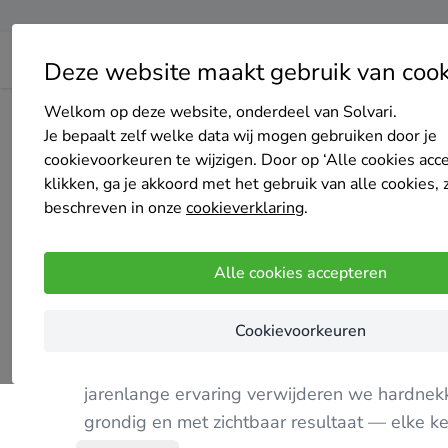
Deze website maakt gebruik van cook
Welkom op deze website, onderdeel van Solvari.
Home
Bedrijven overzicht
pressure Clean
Je bepaalt zelf welke data wij mogen gebruiken door je
cookievoorkeuren te wijzigen. Door op ‘Alle cookies acc
klikken, ga je akkoord met het gebruik van alle cookies, 
beschreven in onze
cookieverklaring
.
pressure Clean
Alle cookies accepteren
Nog geen reviews
BAAL
Cookievoorkeuren
Pressure Clean brengt jouw oprit, terras of 
jarenlange ervaring verwijderen we hardnekk
grondig en met zichtbaar resultaat — elke k