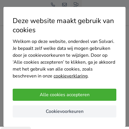
Deze website maakt gebruik van
cookies
Home
Bedrijven overzicht
Heliovista
Welkom op deze website, onderdeel van Solvari.
Je bepaalt zelf welke data wij mogen gebruiken
door je cookievoorkeuren te wijzigen. Door op
‘Alle cookies accepteren’ te klikken, ga je akkoord
met het gebruik van alle cookies, zoals
Heliovista
beschreven in onze
cookieverklaring
.
Nog geen reviews
Lanaken
Alle cookies accepteren
Bij Heliovista zijn we gepassioneerd door
Cookievoorkeuren
duurzaamheid en streven we ernaar om onze
klanten te voorzien van hoogwaardige