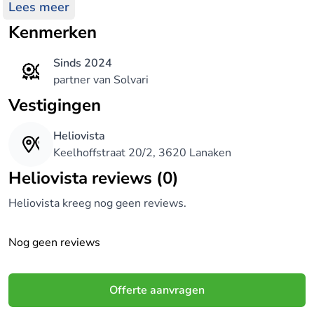
energieoplossingen. Daarnaast kunnen wij u ook op
Lees meer
weg helpen in het volledige EPB-verhaal, waarmee
Kenmerken
we uw huis of project kunnen laten voldoen aan de
standaarden van vandaag!
Sinds 2024
partner van Solvari
Vestigingen
Heliovista
Keelhoffstraat 20/2, 3620 Lanaken
Heliovista reviews (0)
Heliovista kreeg nog geen reviews.
Nog geen reviews
Offerte aanvragen