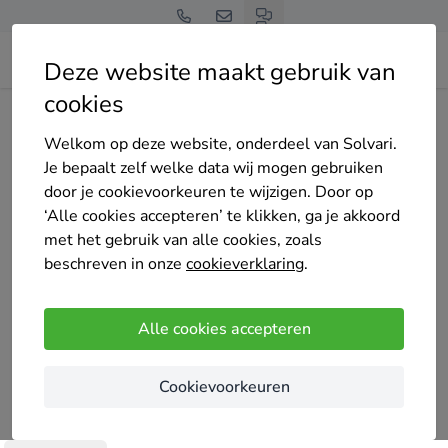
Deze website maakt gebruik van
cookies
Home
Bedrijven overzicht
Heat Solutions GCV
Welkom op deze website, onderdeel van Solvari.
Je bepaalt zelf welke data wij mogen gebruiken
door je cookievoorkeuren te wijzigen. Door op
‘Alle cookies accepteren’ te klikken, ga je akkoord
met het gebruik van alle cookies, zoals
Heat Solutions GCV
beschreven in onze
cookieverklaring
.
Nog geen reviews
Zoutleeuw
Alle cookies accepteren
Mijn naam is Thierry Briké, mijn bedrijf heet HEAT
Cookievoorkeuren
SOLUTIONS GCV, sinds 2009 en reeds met meer
dan 500 tevreden klanten.