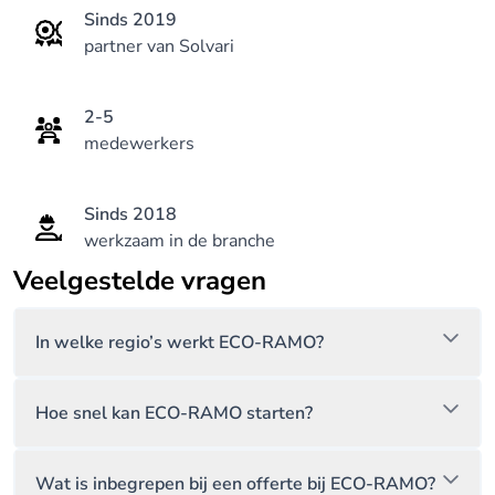
Op al onze werken krijg je dan ook 10 jaar garantie.
Sinds 2019
partner van Solvari
Wil je graag meer uitleg of een vrijblijvende offerte?
Neem dan gerust contact met ons op .
2-5
medewerkers
Sinds 2018
werkzaam in de branche
Veelgestelde vragen
In welke regio’s werkt ECO-RAMO?
Hoe snel kan ECO-RAMO starten?
Wat is inbegrepen bij een offerte bij ECO-RAMO?