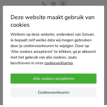
Deze website maakt gebruik van
cookies
Home
Bedrijven overzicht
ECO-RAMO
Welkom op deze website, onderdeel van Solvari.
Je bepaalt zelf welke data wij mogen gebruiken
door je cookievoorkeuren te wijzigen. Door op
‘Alle cookies accepteren’ te klikken, ga je akkoord
met het gebruik van alle cookies, zoals
ECO-RAMO
beschreven in onze
cookieverklaring
.
Premium partner
Nog geen reviews
Alle cookies accepteren
Eeklo
Cookievoorkeuren
Denkt u aan bouwen of renoveren?