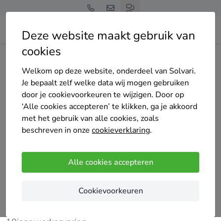
Deze website maakt gebruik van
cookies
Home
Bedrijven overzicht
DWK Schilderwerken
Welkom op deze website, onderdeel van Solvari.
Je bepaalt zelf welke data wij mogen gebruiken
door je cookievoorkeuren te wijzigen. Door op
‘Alle cookies accepteren’ te klikken, ga je akkoord
met het gebruik van alle cookies, zoals
DWK Schilderwerken
beschreven in onze
cookieverklaring
.
Nog geen reviews
Bocholt
Alle cookies accepteren
Dwk schilderwerken levert kwaliteit werk.
Cookievoorkeuren
Schilderen van binnen en buiten muren,gevels.
Behangen en verschillende technieken.