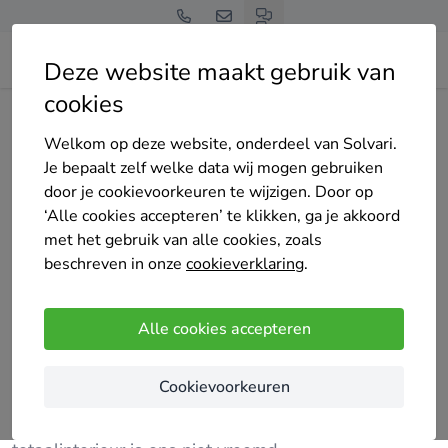
Deze website maakt gebruik van
cookies
Home
Bedrijven overzicht
JD interieur
Welkom op deze website, onderdeel van Solvari.
Je bepaalt zelf welke data wij mogen gebruiken
door je cookievoorkeuren te wijzigen. Door op
‘Alle cookies accepteren’ te klikken, ga je akkoord
met het gebruik van alle cookies, zoals
JD interieur
beschreven in onze
cookieverklaring
.
Nog geen reviews
Kortrijk
Alle cookies accepteren
Wij zijn een bedrijf met meer dan 30 jaar ervaring
Cookievoorkeuren
die zowel alle binnen en buitenschilderwerken
uitvoeren met een hoge afwerkingsgraad ook