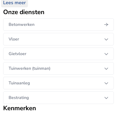
tot terras en oprit - vakmanschap, kwaliteit en
Lees meer
service staan bij ons centraal .
Onze diensten
Betonwerken
Vloer
Gietvloer
Tuinwerken (tuinman)
Tuinaanleg
Bestrating
Kenmerken