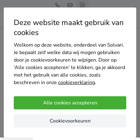
Deze website maakt gebruik van
cookies
Home
Bedrijven overzicht
Mechelse Karweiwerken
Welkom op deze website, onderdeel van Solvari.
Je bepaalt zelf welke data wij mogen gebruiken
door je cookievoorkeuren te wijzigen. Door op
‘Alle cookies accepteren’ te klikken, ga je akkoord
met het gebruik van alle cookies, zoals
Mechelse Karweiwerken
beschreven in onze
cookieverklaring
.
Nog geen reviews
Mechelen
Alle cookies accepteren
Jouw betrouwbare partner voor alle vloer en
Cookievoorkeuren
tegelwerken ook algemene Karweiwerken en
bestratingswerken voeren wij uit . Van tegelvloeren