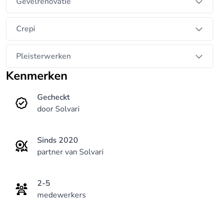
U zal er op termijn de voordelen van zien.
Gevelrenovatie
Prijs-kwaliteit bent u bij ons aan het juiste adres!
Crepi
Pleisterwerken
Kenmerken
Gecheckt
door Solvari
Sinds 2020
partner van Solvari
2-5
medewerkers