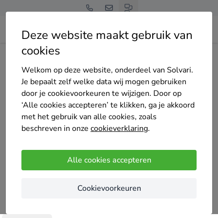
Deze website maakt gebruik van
cookies
Home
Bedrijven overzicht
Crepisol
Welkom op deze website, onderdeel van Solvari.
Je bepaalt zelf welke data wij mogen gebruiken
door je cookievoorkeuren te wijzigen. Door op
‘Alle cookies accepteren’ te klikken, ga je akkoord
met het gebruik van alle cookies, zoals
Crepisol
beschreven in onze
cookieverklaring
.
Nog geen reviews
Sint-Pauwels
Alle cookies accepteren
Crepisol is een gespecialiseerd bedrijf in het
Cookievoorkeuren
plaatsen van crepi gevelbepleistering en het
aanbrengen van steenstrips op isolatie.