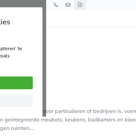
ies
epteren’ te
zoals
ichting, of het nu voor particulieren of bedrijven is, voe
k en geïntegreerde meubels, keukens, badkamers en kle
ngen ruimten.