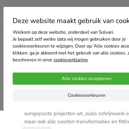
Deze website maakt gebruik van cook
Welkom op deze website, onderdeel van Solvari.
Home
Bedrijven overzicht
Cellsius
Je bepaalt zelf welke data wij mogen gebruiken door je
cookievoorkeuren te wijzigen. Door op ‘Alle cookies acc
klikken, ga je akkoord met het gebruik van alle cookies, 
beschreven in onze
cookieverklaring
.
Cellsius
Alle cookies accepteren
Nog geen reviews
Assesse
Cookievoorkeuren
Sinds vele jaren actief in binnen- en buiteninr
aangepaste projecten uit, zoals schrijnwer
maar ook alle soorten transformaties en fitti