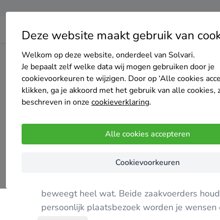
Deze website maakt gebruik van cook
Welkom op deze website, onderdeel van Solvari.
Home
Bedrijven overzicht
BVB Green Solutions
Je bepaalt zelf welke data wij mogen gebruiken door je
cookievoorkeuren te wijzigen. Door op ‘Alle cookies acc
klikken, ga je akkoord met het gebruik van alle cookies, 
beschreven in onze
cookieverklaring
.
BVB Green Solutions
Alle cookies accepteren
Nog geen reviews
Oud-Turnhout
Cookievoorkeuren
Nick en Michael hebben meer dan vijftien jaa
beweegt heel wat. Beide zaakvoerders houde
persoonlijk plaatsbezoek worden je wensen e