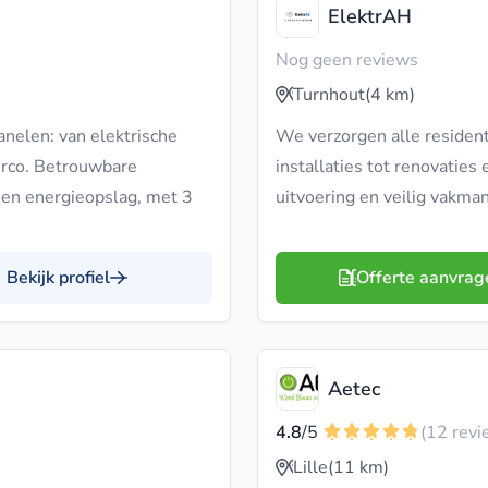
ElektrAH
Nog geen reviews
Turnhout
(4 km)
nelen: van elektrische
We verzorgen alle resident
airco. Betrouwbare
installaties tot renovaties
 en energieopslag, met 3
uitvoering en veilig vakm
Bekijk profiel
Offerte aanvrag
Aetec
4.8
/5
(12 revi
Lille
(11 km)