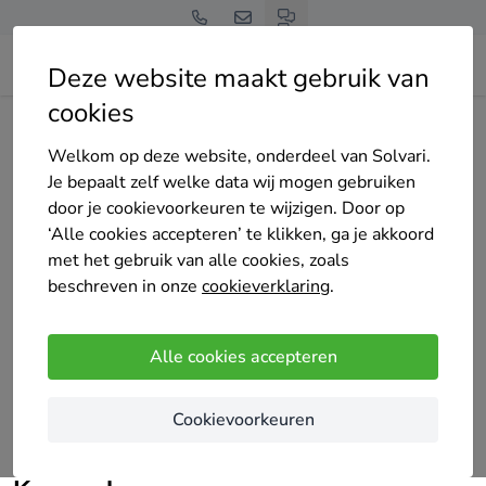
Deze website maakt gebruik van
cookies
Home
Bedrijven overzicht
BOURINY Khalid
Welkom op deze website, onderdeel van Solvari.
Je bepaalt zelf welke data wij mogen gebruiken
door je cookievoorkeuren te wijzigen. Door op
‘Alle cookies accepteren’ te klikken, ga je akkoord
met het gebruik van alle cookies, zoals
BOURINY Khalid
beschreven in onze
cookieverklaring
.
Nog geen reviews
TERHAGEN
Alle cookies accepteren
In Terhagen staat BOURINY Khalid klaar om u
Cookievoorkeuren
professioneel te ondersteunen. Neem vandaag nog
contact op voor een persoonlijke aanpak.