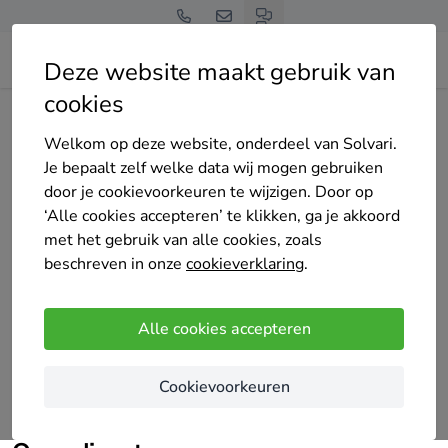
Deze website maakt gebruik van
cookies
Home
Bedrijven overzicht
Betabo bv
Welkom op deze website, onderdeel van Solvari.
Je bepaalt zelf welke data wij mogen gebruiken
door je cookievoorkeuren te wijzigen. Door op
‘Alle cookies accepteren’ te klikken, ga je akkoord
met het gebruik van alle cookies, zoals
Betabo bv
beschreven in onze
cookieverklaring
.
Nog geen reviews
Temse
Alle cookies accepteren
Wij bouwen graag mee aan een duurzame en
Cookievoorkeuren
groene toekomst door het verbeteren of hernieuwen
van gebouwen.