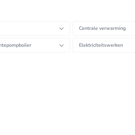
 Andy is een bron aan ervaring in de installatietechnie
aatsing van onze warmtepompen. Hieruit is Airco-Tec on
Centrale verwarming
ok vooral administratief bezig achter de schermen. Op
tepompboiler
Elektriciteitswerken
ken!