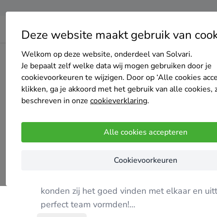
Deze website maakt gebruik van cook
Welkom op deze website, onderdeel van Solvari.
Home
Bedrijven overzicht
AIRCO-TEC
Je bepaalt zelf welke data wij mogen gebruiken door je
cookievoorkeuren te wijzigen. Door op ‘Alle cookies acc
klikken, ga je akkoord met het gebruik van alle cookies, 
beschreven in onze
cookieverklaring
.
AIRCO-TEC
Alle cookies accepteren
Nog geen reviews
welle
Cookievoorkeuren
Deze toppers hebben elkaar leren kennen to
konden zij het goed vinden met elkaar en uitt
perfect team vormden!