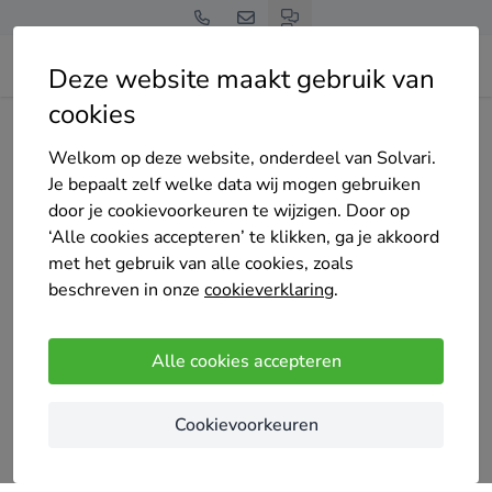
Deze website maakt gebruik van
cookies
Home
Bedrijven overzicht
A SECURITY
Welkom op deze website, onderdeel van Solvari.
Je bepaalt zelf welke data wij mogen gebruiken
door je cookievoorkeuren te wijzigen. Door op
‘Alle cookies accepteren’ te klikken, ga je akkoord
met het gebruik van alle cookies, zoals
A SECURITY
beschreven in onze
cookieverklaring
.
Nog geen reviews
Alle cookies accepteren
Oelegem-Ranst
A-Security installeert alarmsystemen op maat van
Cookievoorkeuren
elke klant en elk gebouw:
Volledig draadloze systemen met standaard