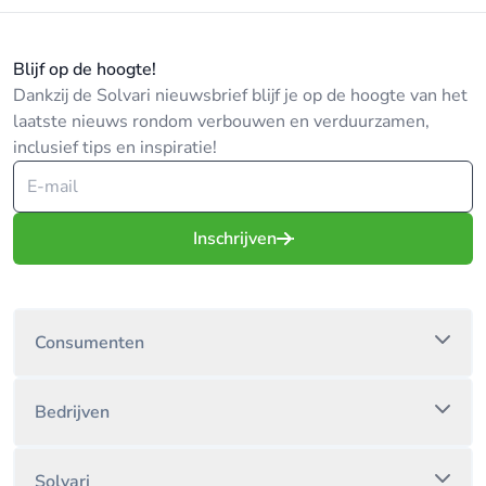
telefonische doorschakeling na aanbellen).
Wij maken een studie op maat die de beste
Blijf op de hoogte!
oplossing biedt aan uw beveiligingsbehoeftes.
Dankzij de Solvari nieuwsbrief blijf je op de hoogte van het
Onze zaakvoerders Sven Bossaerts en Guy Luyten
laatste nieuws rondom verbouwen en verduurzamen,
zijn nauw betrokken bij het hele beveiligingsproces
inclusief tips en inspiratie!
(van opmaak offerte tot oplevering van de
installatie) en kunnen beroep doen op een
gezamenlijke ervaring van meer dan 25 jaar.
Inschrijven
Consumenten
Bedrijven
Solvari