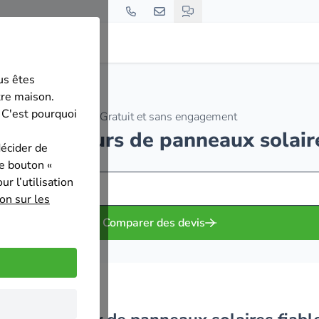
us êtes
tre maison.
 C'est pourquoi
Gratuit et sans engagement
 installateurs de panneaux solai
décider de
le bouton «
r l’utilisation
on sur les
Comparer des devis