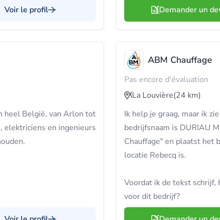
Voir le profil
Demander un de
ABM Chauffage
Pas encore d'évaluation
La Louvière
(24 km)
n heel België, van Arlon tot
Ik help je graag, maar ik zi
 elektriciens en ingenieurs
bedrijfsnaam is DURIAU Ma
houden.
Chauffage" en plaatst het b
locatie Rebecq is.
Voordat ik de tekst schrijf,
voor dit bedrijf?
Voir le profil
Demander un de