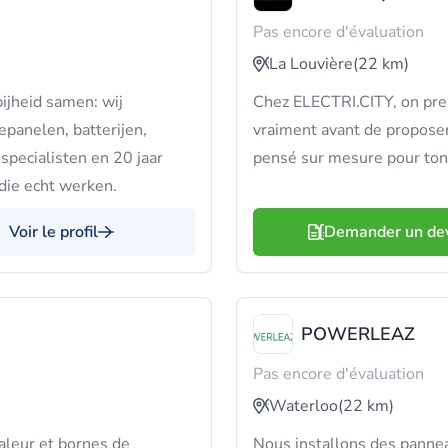
Pas encore d'évaluation
La Louvière
(22 km)
jheid samen: wij
Chez ELECTRI.CITY, on pre
epanelen, batterijen,
vraiment avant de proposer 
pecialisten en 20 jaar
pensé sur mesure pour ton 
die echt werken.
Voir le profil
Demander un de
POWERLEAZ
Pas encore d'évaluation
Waterloo
(22 km)
aleur et bornes de
Nous installons des pannea