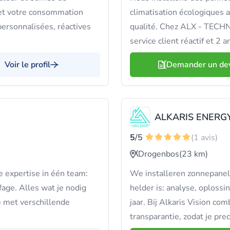
 et votre consommation
climatisation écologiques 
ersonnalisées, réactives
qualité. Chez ALX - TECHNIC
service client réactif et 2 a
Voir le profil
Demander un de
ALKARIS ENERG
5
/5
(1 avis)
Drogenbos
(23 km)
expertise in één team:
We installeren zonnepanel
fage. Alles wat je nodig
helder is: analyse, oplossi
e met verschillende
jaar. Bij Alkaris Vision c
transparantie, zodat je pre