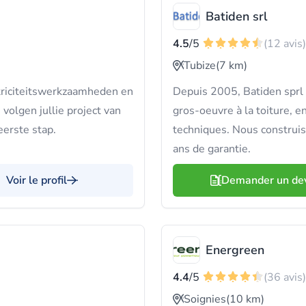
Batiden srl
4.5
/5
(12 avis)
Tubize
(7 km)
lektriciteitswerkzaamheden en
Depuis 2005, Batiden sprl 
volgen jullie project van
gros-oeuvre à la toiture, en
 eerste stap.
techniques. Nous construis
ans de garantie.
Voir le profil
Demander un de
Energreen
4.4
/5
(36 avis)
Soignies
(10 km)