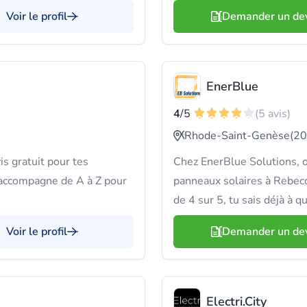
Voir le profil
Demander un de
EnerBlue
4
/5
(5 avis)
Rhode-Saint-Genèse
(20
s gratuit pour tes
Chez EnerBlue Solutions, o
'accompagne de A à Z pour
panneaux solaires à Rebecq
de 4 sur 5, tu sais déjà à q
Voir le profil
Demander un de
Electri.City