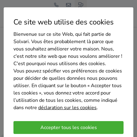
Ce site web utilise des cookies
Bienvenue sur ce site Web, qui fait partie de
Page d'accueil
Aperçu des entreprises
NGNEAR SmartGreen
Solvari. Vous êtes probablement là parce que
vous souhaitez améliorer votre maison. Nous,
c'est notre site web que nous voulons améliorer !
C'est pourquoi nous utilisons des cookies.
Vous pouvez spécifier vos préférences de cookies
pour décider de quelles données nous pouvons
NGNEAR SmartGreen
utiliser. En cliquant sur le bouton « Accepter tous
Pas encore d'évaluation
les cookies », vous donnez votre accord pour
Lennik
l’utilisation de tous les cookies, comme indiqué
dans notre
déclaration sur les cookies
.
Fondée par M. Rhanjati, NGNEAR (prononcé
"engineer" en anglais) est née de la volonté d'un
Accepter tous les cookies
ingénieur expérimenté de mettre son expertise au