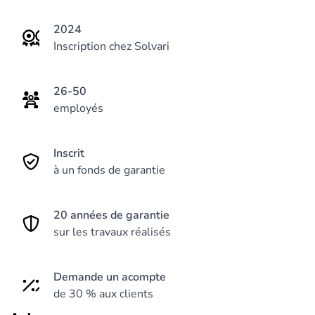
supérieure.
2024
Spécialisés dans les installations électriques, nous
Inscription chez Solvari
proposons des solutions complètes pour
accompagner nos clients vers une consommation
26-50
énergétique plus durable. Nos services incluent
employés
l'installation de panneaux photovoltaïques, de
batteries de stockage, de chauffe-eaux
Inscrit
thermodynamiques et de bornes de recharge pour
à un fonds de garantie
véhicules électriques.
20 années de garantie
sur les travaux réalisés
Demande un acompte
de 30 % aux clients