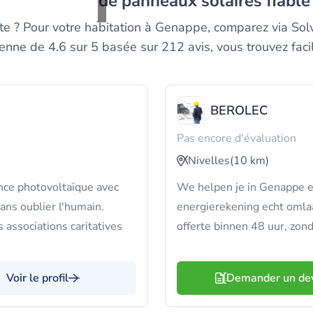
n installateur de panneaux solaires fiabl
erte ? Pour votre habitation à Genappe, comparez via So
nne de 4.6 sur 5 basée sur 212 avis, vous trouvez facil
BEROLEC
Pas encore d'évaluation
Nivelles
(10 km)
nce photovoltaïque avec
We helpen je in Genappe e
sans oublier l'humain.
energierekening echt omlaa
 associations caritatives
offerte binnen 48 uur, zon
Voir le profil
Demander un de