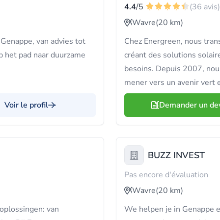
4.4
/5
(36 avis)
Wavre
(20 km)
 Genappe, van advies tot
Chez Energreen, nous tran
op het pad naar duurzame
créant des solutions solai
besoins. Depuis 2007, nou
mener vers un avenir vert e
Voir le profil
Demander un de
BUZZ INVEST
Pas encore d'évaluation
Wavre
(20 km)
oplossingen: van
We helpen je in Genappe e