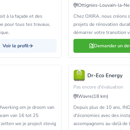
Ottignies-Louvain-la-N
it à la façade et des
Chez OXIRA, nous créons d
e pour tous tes travaux,
projets de rénovation dura
ique.
démarrer votre transition ve
Voir le profil
Demander un de
Dr-Eco Energy
Pas encore d'évaluation
Wavre
(18 km)
afwerking om je droom van
Depuis plus de 10 ans, IN
eam van 16 tot 25
d'économies avec des insta
 zetten we je project stevig
accompagnons au-delà de la