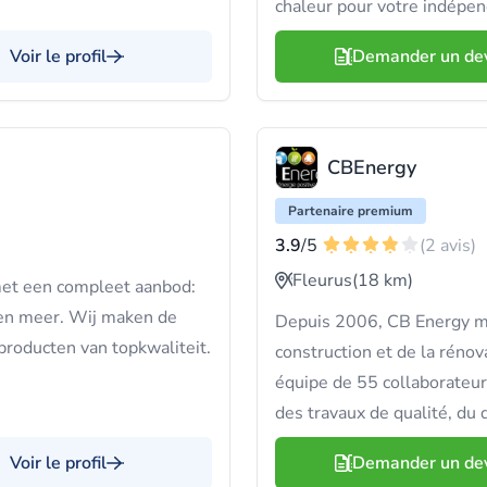
chaleur pour votre indépe
Voir le profil
Demander un de
CBEnergy
Partenaire premium
3.9
/5
(2 avis)
Fleurus
(18 km)
met een compleet aanbod:
 en meer. Wij maken de
Depuis 2006, CB Energy maî
producten van topkwaliteit.
construction et de la rénov
équipe de 55 collaborateur
des travaux de qualité, du d
Voir le profil
Demander un de