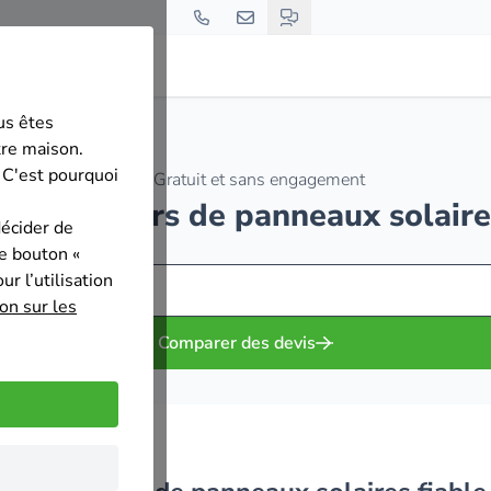
us êtes
tre maison.
 C'est pourquoi
Gratuit et sans engagement
 installateurs de panneaux solai
décider de
le bouton «
r l’utilisation
on sur les
Comparer des devis