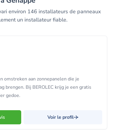
e à Genappe
lvari environ 146 installateurs de panneaux
ement un installateur fiable.
n omstreken aan zonnepanelen die je
g brengen. Bij BEROLEC krijg je een gratis
der gedoe.
vis
Voir le profil