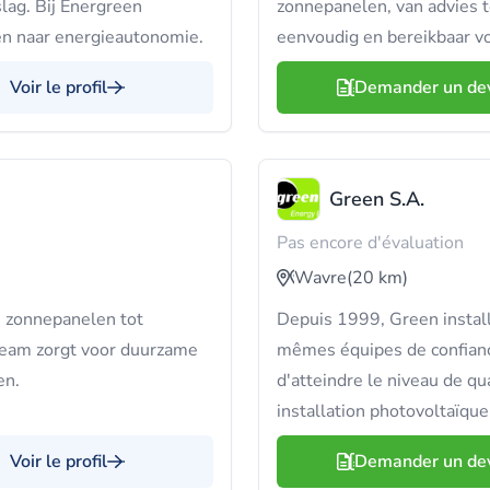
ag. Bij Energreen
zonnepanelen, van advies t
pen naar energieautonomie.
eenvoudig en bereikbaar vo
Voir le profil
Demander un de
Green S.A.
Pas encore d'évaluation
Wavre
(20 km)
 zonnepanelen tot
Depuis 1999, Green install
team zorgt voor duurzame
mêmes équipes de confianc
en.
d'atteindre le niveau de qu
installation photovoltaïqu
Voir le profil
Demander un de