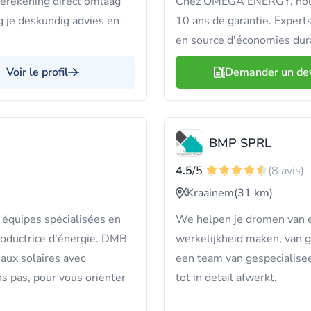
ierekening direct omlaag
Chez OMEGA ENERGY, nous 
je deskundig advies en
10 ans de garantie. Experts
en source d'économies dur
Voir le profil
Demander un de
BMP SPRL
4.5
/5
(8 avis)
Kraainem
(31 km)
s équipes spécialisées en
We helpen je dromen van 
roductrice d'énergie. DMB
werkelijkheid maken, van g
ux solaires avec
een team van gespecialisee
ns pas, pour vous orienter
tot in detail afwerkt.