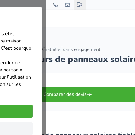
us êtes
tre maison.
 C'est pourquoi
Gratuit et sans engagement
 installateurs de panneaux solair
décider de
le bouton «
r l’utilisation
on sur les
Comparer des devis