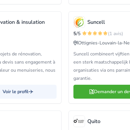
ation & insulation
Suncell
5
/5
(1 avis)
Ottignies-Louvain-la-N
ets de rénovation,
Suncell combineert vijftien 
Du devis sans engagement à
een sterk maatschappelijk
haleur ou menuiseries, nous
organisaties via ons parr
garantie.
Voir le profil
Demander un de
Quito