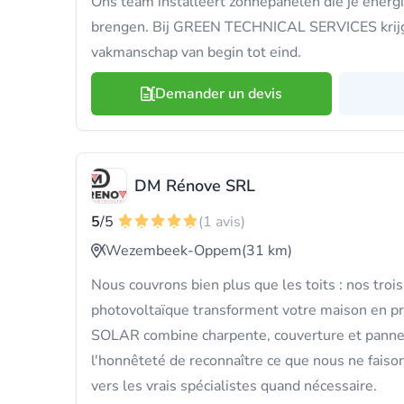
Ons team installeert zonnepanelen die je energ
brengen. Bij GREEN TECHNICAL SERVICES krijg 
vakmanschap van begin tot eind.
Demander un devis
DM Rénove SRL
5
/5
(1 avis)
Wezembeek-Oppem
(31 km)
Nous couvrons bien plus que les toits : nos troi
photovoltaïque transforment votre maison en p
SOLAR combine charpente, couverture et pannea
l'honnêteté de reconnaître ce que nous ne faiso
vers les vrais spécialistes quand nécessaire.