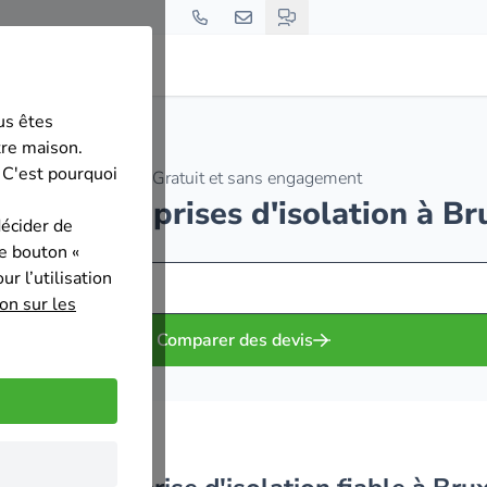
us êtes
tre maison.
 C'est pourquoi
Gratuit et sans engagement
0 des entreprises d'isolation à Br
décider de
le bouton «
r l’utilisation
on sur les
Comparer des devis