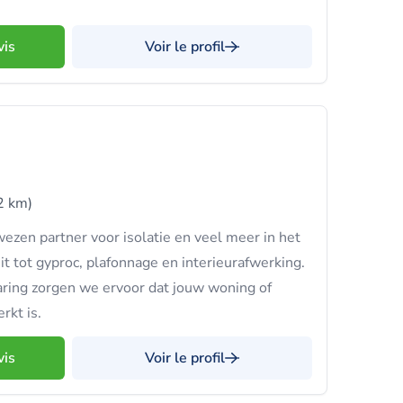
vis
Voir le profil
2 km)
wezen partner voor isolatie en veel meer in het
eit tot gyproc, plafonnage en interieurafwerking.
aring zorgen we ervoor dat jouw woning of
rkt is.
vis
Voir le profil