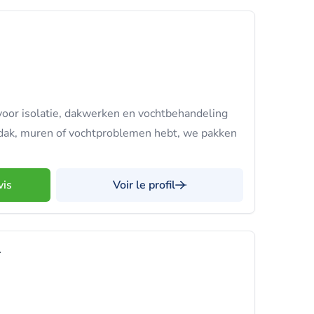
or isolatie, dakwerken en vochtbehandeling
u dak, muren of vochtproblemen hebt, we pakken
vis
Voir le profil
T