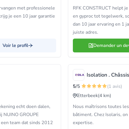
ervangen met professionele
RFK CONSTRUCT helpt je m
krijg je een 10 jaar garantie
en gyproc tot tegelwerk, 
dan 10 jaar ervaring en 1 j
juiste adres.
Voir le profil
Demander un de
Isolation . Châssis
5
/5
(1 avis)
Etterbeek
(4 km)
ekening echt doen dalen,
Nous maîtrisons toutes les
 Bij NUINO GROUPE
bâtiment. Chez Isolaris, on
een team dat sinds 2012
expertise.