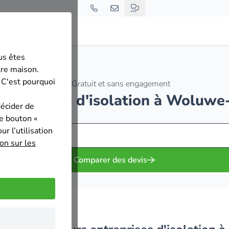
us êtes
tre maison.
 C'est pourquoi
Gratuit et sans engagement
entreprises d'isolation à Woluwe
décider de
le bouton «
r l’utilisation
on sur les
Comparer des devis