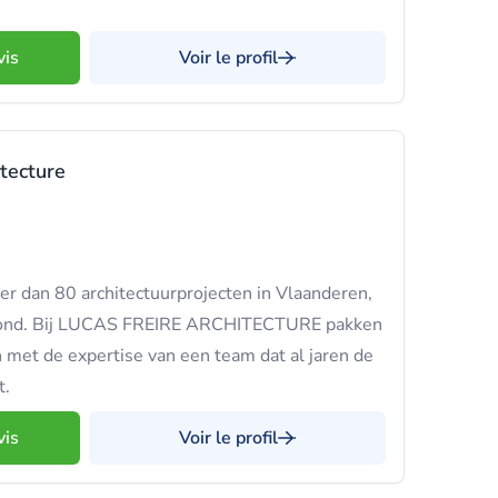
vis
Voir le profil
itecture
 dan 80 architectuurprojecten in Vlaanderen,
erond. Bij LUCAS FREIRE ARCHITECTURE pakken
n met de expertise van een team dat al jaren de
t.
vis
Voir le profil