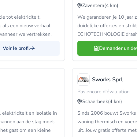
Zaventem
(4 km)
e tot elektriciteit,
We garanderen je 10 jaar z
t als een nieuw verhaal
duidelijke offertes en stri
 wanneer we vertrekken.
ECHOTECHNOLOGIE draait 
Voir le profil
Demander un de
Sworks Sprl
Pas encore d'évaluation
Schaerbeek
(4 km)
lektriciteit en isolatie in
Sinds 2006 bouwt Sworks o
kmannen aan de slag moet.
woning thermisch en voere
of het gaat om een kleine
uit. Jouw gratis offerte me