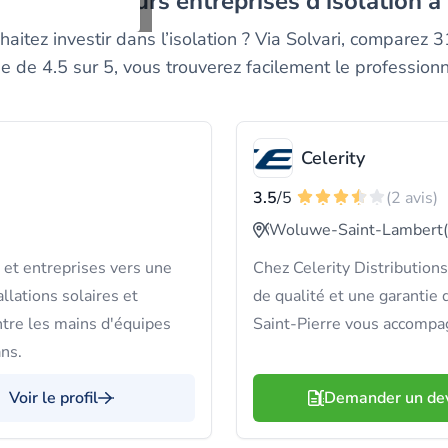
ez les meilleurs entreprises d'isolation
itez investir dans l’isolation ? Via Solvari, comparez 
 de 4.5 sur 5, vous trouverez facilement le professionn
Celerity
3.5
/5
(2 avis)
Woluwe-Saint-Lambert
 et entreprises vers une
Chez Celerity Distribution
llations solaires et
de qualité et une garantie
ntre les mains d'équipes
Saint-Pierre vous accompag
ans.
Voir le profil
Demander un de