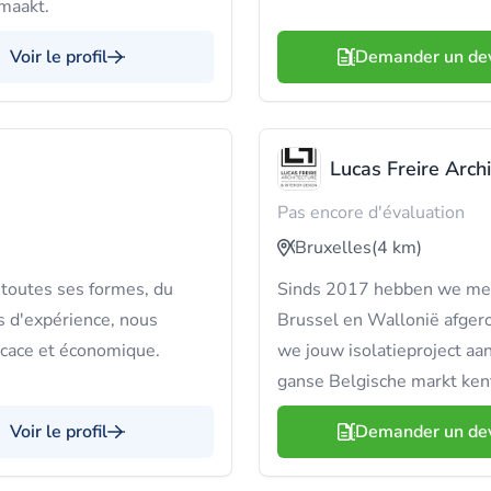
emaakt.
Voir le profil
Demander un de
Lucas Freire Arch
Pas encore d'évaluation
Bruxelles
(4 km)
 toutes ses formes, du
Sinds 2017 hebben we meer
s d'expérience, nous
Brussel en Wallonië afg
icace et économique.
we jouw isolatieproject aa
ganse Belgische markt ken
Voir le profil
Demander un de