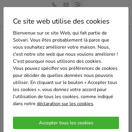
Ce site web utilise des cookies
Bienvenue sur ce site Web, qui fait partie de
Home
Isolation de la toiture
Namur
Hastière
Solvari. Vous êtes probablement là parce que
vous souhaitez améliorer votre maison. Nous,
Gratuit et sans engagement
c'est notre site web que nous voulons améliorer !
Top 20 des entreprises
C'est pourquoi nous utilisons des cookies.
d'isolation de la toiture à
Vous pouvez spécifier vos préférences de cookies
pour décider de quelles données nous pouvons
Hastière
utiliser. En cliquant sur le bouton « Accepter tous
les cookies », vous donnez votre accord pour
l’utilisation de tous les cookies, comme indiqué
dans notre
déclaration sur les cookies
.
Comparer des devis
Accepter tous les cookies