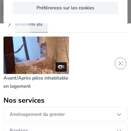
Florent qui est à la tête de l'entreprise peut compter
Préférences sur les cookies
Afficher plus
plus de 10 ans d'expérience dans le domaine de la
construction et rénovation.
Réalisations (8)
8
Avant/Après pièce inhabitable
en logement
Nos services
Aménagement du grenier
Bardage