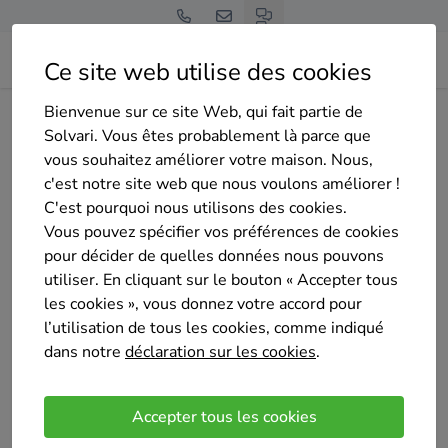
Ce site web utilise des cookies
Bienvenue sur ce site Web, qui fait partie de
Home
Isolation de la toiture
Namur
Dinant
Solvari. Vous êtes probablement là parce que
HTMJ RENOVATION SRL
vous souhaitez améliorer votre maison. Nous,
c'est notre site web que nous voulons améliorer !
C'est pourquoi nous utilisons des cookies.
Vous pouvez spécifier vos préférences de cookies
pour décider de quelles données nous pouvons
utiliser. En cliquant sur le bouton « Accepter tous
HTMJ RENOVATION SRL
les cookies », vous donnez votre accord pour
Pas encore d'évaluation
l’utilisation de tous les cookies, comme indiqué
Dinant
dans notre
déclaration sur les cookies
.
Entreprise générale du bâtiment familiale. Le
traitement des appels, des mails ainsi que les
Accepter tous les cookies
travaux sont uniquement réalisés en circuit court.