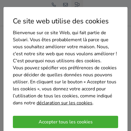
Ce site web utilise des cookies
Bienvenue sur ce site Web, qui fait partie de
Home
Isolation de la toiture
Namur
Anhée
Solvari. Vous êtes probablement là parce que
QUALICONSTRUCT 5000 S.A
vous souhaitez améliorer votre maison. Nous,
c'est notre site web que nous voulons améliorer !
C'est pourquoi nous utilisons des cookies.
Vous pouvez spécifier vos préférences de cookies
pour décider de quelles données nous pouvons
utiliser. En cliquant sur le bouton « Accepter tous
QUALICONSTRUCT 5000 S.A
les cookies », vous donnez votre accord pour
Pas encore d'évaluation
l’utilisation de tous les cookies, comme indiqué
Anhée
dans notre
déclaration sur les cookies
.
Forte de plus de 25 ans de présence sur le marché
belge, QUALICONSTRUCT S.A est spécialisée dans
Accepter tous les cookies
les domaines que sont la Construction, la