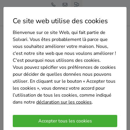
Ce site web utilise des cookies
Bienvenue sur ce site Web, qui fait partie de
Home
Isolation de la toiture
Bruxelles
Saint-Josse-ten-Noode
Solvari. Vous êtes probablement là parce que
optimISO
vous souhaitez améliorer votre maison. Nous,
c'est notre site web que nous voulons améliorer !
C'est pourquoi nous utilisons des cookies.
Vous pouvez spécifier vos préférences de cookies
pour décider de quelles données nous pouvons
utiliser. En cliquant sur le bouton « Accepter tous
optimISO
les cookies », vous donnez votre accord pour
Pas encore d'évaluation
l’utilisation de tous les cookies, comme indiqué
Sint-Joost-ten-Node
dans notre
déclaration sur les cookies
.
OptimISO offre une approche rationnelle,
pragmatique et décomplexée de l’isolation et de la
Accepter tous les cookies
construction du bâtiment. Nous partons du principe