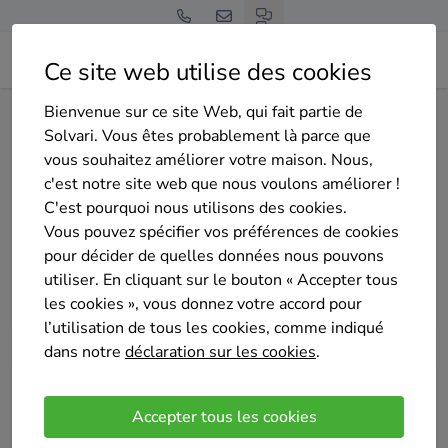
Ce site web utilise des cookies
Bienvenue sur ce site Web, qui fait partie de
Home
Isolation de la toiture
Bruxelles
Ixelles
Solvari. Vous êtes probablement là parce que
vous souhaitez améliorer votre maison. Nous,
Gratuit et sans engagement
c'est notre site web que nous voulons améliorer !
Top 20 des entreprises
C'est pourquoi nous utilisons des cookies.
d'isolation de la toiture à
Vous pouvez spécifier vos préférences de cookies
pour décider de quelles données nous pouvons
Ixelles
utiliser. En cliquant sur le bouton « Accepter tous
les cookies », vous donnez votre accord pour
l’utilisation de tous les cookies, comme indiqué
dans notre
déclaration sur les cookies
.
Comparer des devis
Accepter tous les cookies