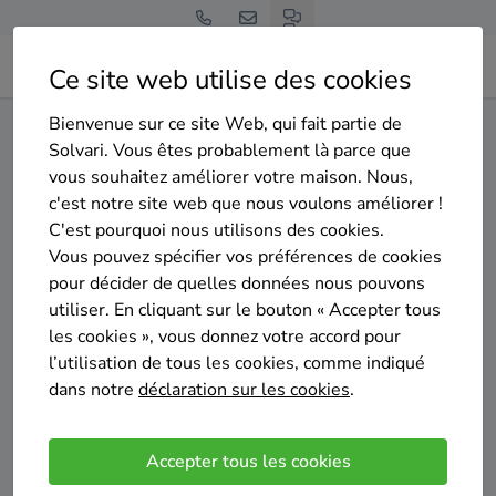
Ce site web utilise des cookies
Bienvenue sur ce site Web, qui fait partie de
Home
Isolation de la toiture
Bruxelles
Saint-Josse-ten-Noode
Solvari. Vous êtes probablement là parce que
vous souhaitez améliorer votre maison. Nous,
Gratuit et sans engagement
c'est notre site web que nous voulons améliorer !
Top 20 des entreprises
C'est pourquoi nous utilisons des cookies.
d'isolation de la toiture à
Vous pouvez spécifier vos préférences de cookies
pour décider de quelles données nous pouvons
Saint-Josse-ten-Noode
utiliser. En cliquant sur le bouton « Accepter tous
les cookies », vous donnez votre accord pour
l’utilisation de tous les cookies, comme indiqué
dans notre
déclaration sur les cookies
.
Comparer des devis
Accepter tous les cookies