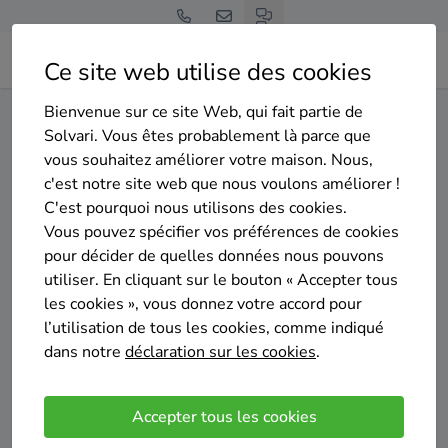
Ce site web utilise des cookies
Bienvenue sur ce site Web, qui fait partie de
Home
Isolation du sol
Bruxelles
Saint-Josse-ten-Noode
Solvari. Vous êtes probablement là parce que
vous souhaitez améliorer votre maison. Nous,
Gratuit et sans engagement
c'est notre site web que nous voulons améliorer !
Top 20 des entreprises
C'est pourquoi nous utilisons des cookies.
d'isolation du sol à Saint-
Vous pouvez spécifier vos préférences de cookies
pour décider de quelles données nous pouvons
Josse-ten-Noode
utiliser. En cliquant sur le bouton « Accepter tous
les cookies », vous donnez votre accord pour
l’utilisation de tous les cookies, comme indiqué
dans notre
déclaration sur les cookies
.
Comparer des devis
Accepter tous les cookies