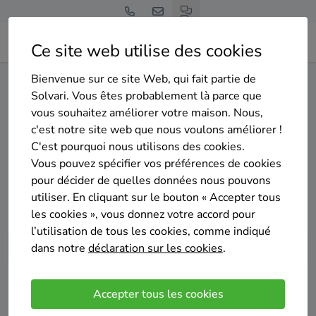
Ce site web utilise des cookies
Bienvenue sur ce site Web, qui fait partie de
Home
Isolation du sol
Bruxelles
Berchem-Sainte-Agathe
Solvari. Vous êtes probablement là parce que
vous souhaitez améliorer votre maison. Nous,
Gratuit et sans engagement
c'est notre site web que nous voulons améliorer !
Top 20 des entreprises
C'est pourquoi nous utilisons des cookies.
d'isolation du sol à Berchem-
Vous pouvez spécifier vos préférences de cookies
pour décider de quelles données nous pouvons
Sainte-Agathe
utiliser. En cliquant sur le bouton « Accepter tous
les cookies », vous donnez votre accord pour
l’utilisation de tous les cookies, comme indiqué
dans notre
déclaration sur les cookies
.
Comparer des devis
Accepter tous les cookies