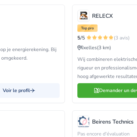
RELECX
Top pro
5
/5
(3 avis)
Ixelles
(3 km)
 op je energierekening. Bij
t omgekeerd.
Wij combineren elektrische
rigueur en professionalism
hoog afgewerkte resultate
Voir le profil
Demander un de
Beirens Technics
Pas encore d'évaluation