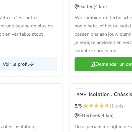
Ixelles
(4 km)
elux : c'est notre
We combineren technische 
et une équipe de plus de
nodig hebt, of het nu isola
on en véritable atout
passen ons aan jouw planni
je eerlijke adviezen en ver
complexe projecten.
Voir le profil
Demander un de
Isolation . Châssis
5
/5
(1 avis)
Etterbeek
(4 km)
bles : isolation,
Ons specialisme ligt in de 