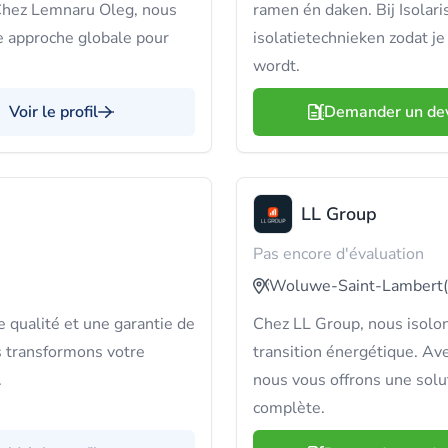
 Chez Lemnaru Oleg, nous
ramen én daken. Bij Isolar
e approche globale pour
isolatietechnieken zodat j
wordt.
Voir le profil
Demander un de
LL Group
Pas encore d'évaluation
Woluwe-Saint-Lambert
 qualité et une garantie de
Chez LL Group, nous isolon
us transformons votre
transition énergétique. Ave
.
nous vous offrons une solut
complète.