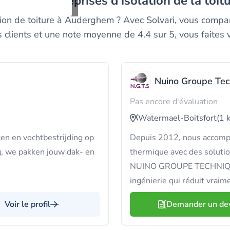
eilleurs entreprises d'isolation de la to
lation de toiture à Auderghem ? Avec Solvari, vous co
s clients et une note moyenne de 4.4 sur 5, vous faites v
Nuino Groupe Tec
Pas encore d'évaluation
Watermael-Boitsfort
(1 
en en vochtbestrijding op
Depuis 2012, nous accompa
g, we pakken jouw dak- en
thermique avec des solutio
NUINO GROUPE TECHNIQUES
ingénierie qui réduit vraime
Voir le profil
Demander un de