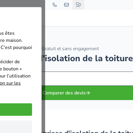
us êtes
tre maison.
 C'est pourquoi
Gratuit et sans engagement
treprises d'isolation de la toit
décider de
le bouton «
r l’utilisation
on sur les
Comparer des devis