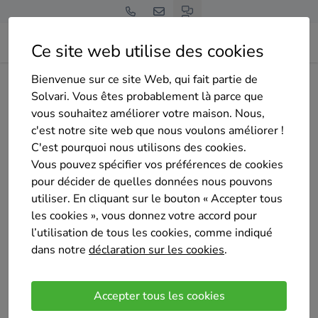
Ce site web utilise des cookies
Bienvenue sur ce site Web, qui fait partie de
Home
Isolation de la toiture
Bruxelles
Evere
Solvari. Vous êtes probablement là parce que
SDC ECOGROUP
vous souhaitez améliorer votre maison. Nous,
c'est notre site web que nous voulons améliorer !
C'est pourquoi nous utilisons des cookies.
Vous pouvez spécifier vos préférences de cookies
pour décider de quelles données nous pouvons
utiliser. En cliquant sur le bouton « Accepter tous
SDC ECOGROUP
les cookies », vous donnez votre accord pour
Pas encore d'évaluation
l’utilisation de tous les cookies, comme indiqué
Evere
dans notre
déclaration sur les cookies
.
SDC Ecogroup est une entreprise belge spécialisée
dans les solutions d’énergie durable pour les
Accepter tous les cookies
particuliers et les professionnels. Nous sommes