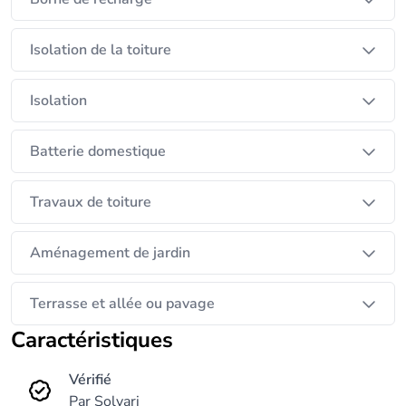
projets de grande envergure.
Isolation de la toiture
Notre objectif ? Offrir des solutions durables, fiables
et rentables à long terme, en garantissant un
Isolation
service transparent et réactif. Basés à Bruxelles,
nous disposons d’un dépôt de 400 m² et de
Batterie domestique
bureaux avec showroom pour accueillir nos clients.
Travaux de toiture
Aménagement de jardin
Terrasse et allée ou pavage
Caractéristiques
Vérifié
Par Solvari