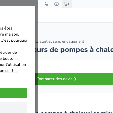
us êtes
tre maison.
 C'est pourquoi
Gratuit et sans engagement
s installateurs de pompes à chal
décider de
le bouton «
r l’utilisation
on sur les
Comparer des devis