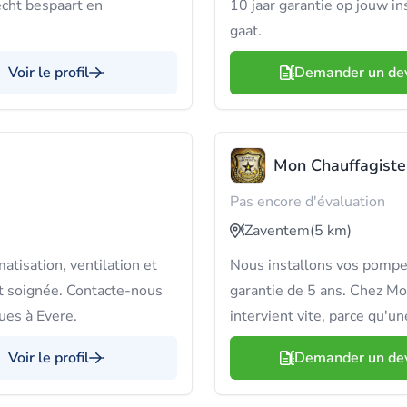
 echt bespaart en
10 jaar garantie op jouw i
gaat.
Voir le profil
Demander un de
Mon Chauffagiste
Pas encore d'évaluation
Zaventem
(5 km)
atisation, ventilation et
Nous installons vos pompes 
t soignée. Contacte-nous
garantie de 5 ans. Chez Mo
ues à Evere.
intervient vite, parce qu'un
Voir le profil
Demander un de