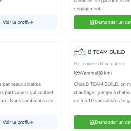
ns.
Deux ans de garantie et un 
engagement.
Voir le profil
Demander un de
B TEAM BUILD
Pas encore d'évaluation
Wemmel
(8 km)
 panneaux solaires
Chez B TEAM BUILD, on maît
s particuliers qui veulent
chauffage : pompe à chaleur
cture. Nous combinons ces
de 6 à 10 spécialistes te ga
Voir le profil
Demander un de