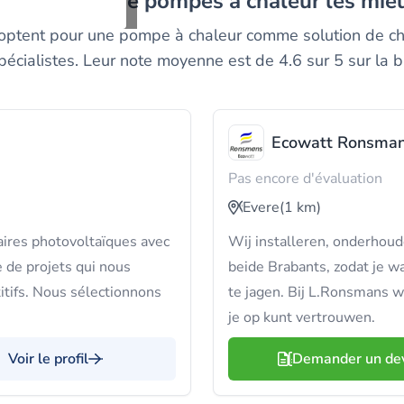
nstallateurs de pompes à chaleur les mie
 optent pour une pompe à chaleur comme solution de ch
cialistes. Leur note moyenne est de 4.6 sur 5 sur la 
Ecowatt Ronsma
Pas encore d'évaluation
Evere
(1 km)
ires photovoltaïques avec
Wij installeren, onderhoud
 de projets qui nous
beide Brabants, zodat je wa
tifs. Nous sélectionnons
te jagen. Bij L.Ronsmans w
je op kunt vertrouwen.
Voir le profil
Demander un de