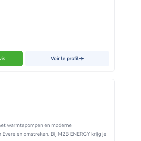
vis
Voir le profil
e met warmtepompen en moderne
 Evere en omstreken. Bij M2B ENERGY krijg je