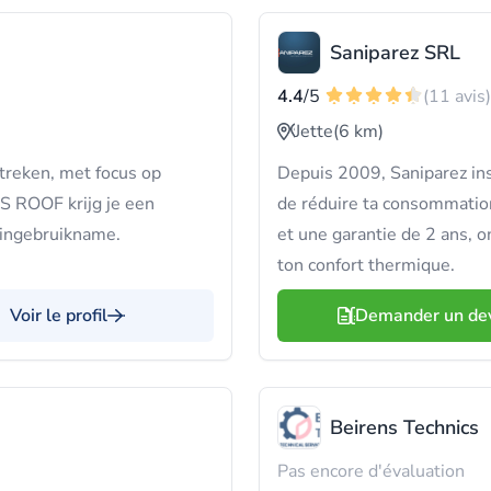
Saniparez SRL
4.4
/5
(11 avis)
Jette
(6 km)
treken, met focus op
Depuis 2009, Saniparez ins
S ROOF krijg je een
de réduire ta consommatio
t ingebruikname.
et une garantie de 2 ans, o
ton confort thermique.
Voir le profil
Demander un de
Beirens Technics
Pas encore d'évaluation