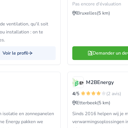
Pas encore d'évaluation
Bruxelles
(5 km)
ventilation, qu'il soit
u installation : on te
es.
Voir le profil
Demander un de
M2BEnergy
4
/5
(2 avis)
Etterbeek
(5 km)
n isolatie en zonnepanelen
Sinds 2016 helpen wij j
ome Energy pakken we
verwarmingsoplossingen in